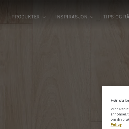
PRODUKTER
INSPIRASJON
TIPS OG R
Før du b
Vi bruker i
annonser, t
om din bruk
Policy