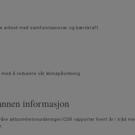
ale arbeid med samfunnsansvar og bærekraft.
 med å redusere vår klimapåvirkning.
 annen informasjon
r våre aktsomhetsvurderinger/CSR rapporter hvert år i tråd m
e.