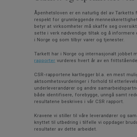
Åpenhetsloven er en naturlig del av Tarketts
respekt for grunnleggende menneskerettighete
betyr at virksomheter må skaffe seg oversikt 
sette i verk nødvendige tiltak og å informere
i Norge og som tilbyr varer og tjenester.
Tarkett har i Norge og internasjonalt jobbet
rapporter
vurderes hvert år av en frittstående
CSR-rapportene kartlegger bl.a. en mest muli
aktsomhetsvurderinger i forhold til etterleve
underleverandører og andre samarbeidspartne
både identifisere, forebygge, unngå samt red
resultatene beskrives i vår CSR rapport.
Kravene vi stiller til våre leverandører og sam
knyttet til utbedring i tilfelle vi oppdager b
resultater av dette arbeidet.