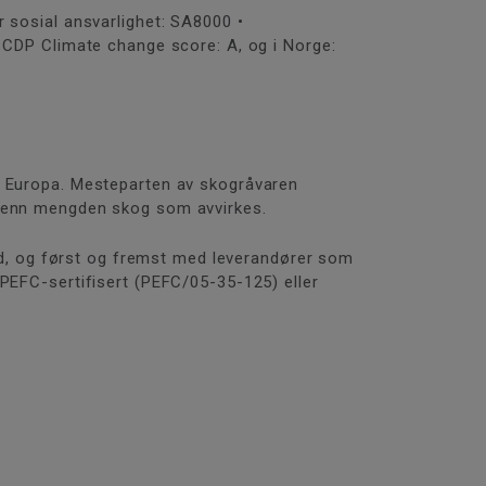
r sosial ansvarlighet: SA8000 •
, CDP Climate change score: A, og i Norge:
 i Europa. Mesteparten av skogråvaren
e enn mengden skog som avvirkes.
d, og først og fremst med leverandører som
 PEFC-sertifisert (PEFC/05-35-125) eller