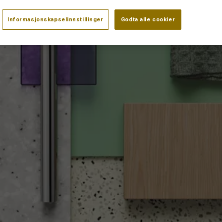
Informasjonskapselinnstillinger
Godta alle cookier