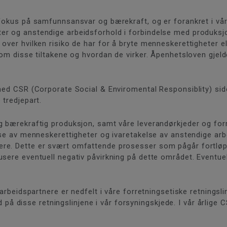
 fokus på samfunnsansvar og bærekraft, og er forankret i vå
r og anstendige arbeidsforhold i forbindelse med produksjon
over hvilken risiko de har for å bryte menneskerettigheter el
 om disse tiltakene og hvordan de virker. Åpenhetsloven gjel
 med CSR (Corporate Social & Enviromental Responsiblity) si
 tredjepart.
g bærekraftig produksjon, samt våre leverandørkjeder og forr
lse av menneskerettigheter og ivaretakelse av anstendige arb
re. Dette er svært omfattende prosesser som pågår fortløpe
usere eventuell negativ påvirkning på dette området. Eventue
arbeidspartnere er nedfelt i våre forretningsetiske retningslin
rudd på disse retningslinjene i vår forsyningskjede. I vår årli