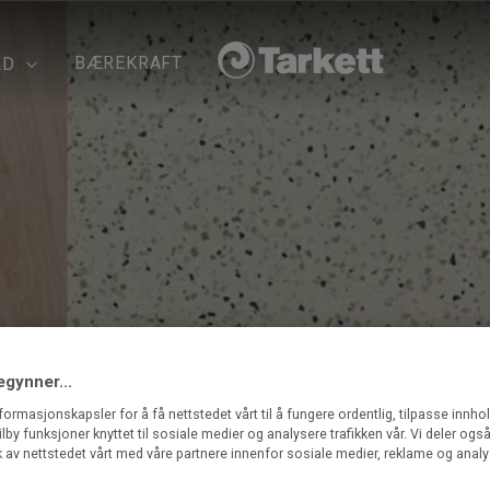
BÆREKRAFT
ÅD
egynner...
nformasjonskapsler for å få nettstedet vårt til å fungere ordentlig, tilpasse innho
ilby funksjoner knyttet til sosiale medier og analysere trafikken vår. Vi deler og
 av nettstedet vårt med våre partnere innenfor sosiale medier, reklame og analy