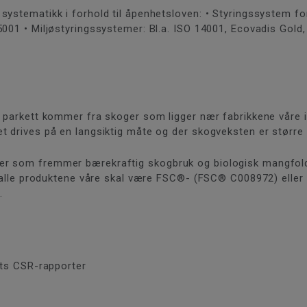
systematikk i forhold til åpenhetsloven: • Styringssystem fo
5001 • Miljøstyringssystemer: Bl.a. ISO 14001, Ecovadis Gold
v parkett kommer fra skoger som ligger nær fabrikkene våre
et drives på en langsiktig måte og der skogveksten er størr
er som fremmer bærekraftig skogbruk og biologisk mangfol
at alle produktene våre skal være FSC®- (FSC® C008972) eller
.
tts CSR-rapporter