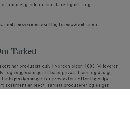
 for grunnleggende menneskerettigheter og
 normalt besvare en skriftlig forespørsel innen
m Tarkett
rkett har produsert gulv i Norden siden 1886. Vi leverer
lv- og veggløsninger til både private hjem, og design-
 funksjonsløsninger for prosjekter i offentlig miljø.
rt sortiment er bredt. Tarkett produserer og selger
rkett, klikkvinyl, laminat, linoleum, tepper, sportsgulv,
nylgulv og veggmateriale.
Les mer