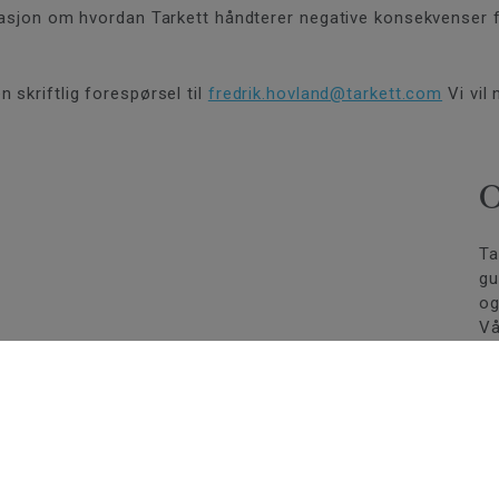
ormasjon om hvordan Tarkett håndterer negative konsekvenser
 skriftlig forespørsel til
fredrik.hovland@tarkett.com
Vi vil
O
Ta
gu
og
Vå
pa
vi