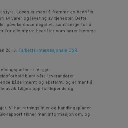
rt styre. Loven er ment å fremme en bedrifts
 av varer og levering av tjenester. Dette
ler påvirke disse negativt, samt sørge for å
der for alle større bedrifter som hører hjemme
den 2013.
Tarketts internasjonale CSR
etningspartnere. Vi gjør
eidsforhold blant våre leverandører,
nde både internt og eksternt, og er ment å
lle avvik følges opp fortløpende og
jer. Vi har retningslinjer og handlingsplaner
ge CSR-rapport finner man informasjon om, og