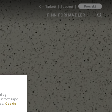
Prosjekt
Om Tarkett
Support
FINN FORHANDLER
ld og
så informasjon
se.
Cookie