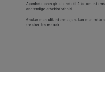
Åpenhetsloven gir alle rett til å be om inf
anstendige arbeidsforhold.
Ønsker man slik informasjon, kan man rette en
tre uker fra mottak.