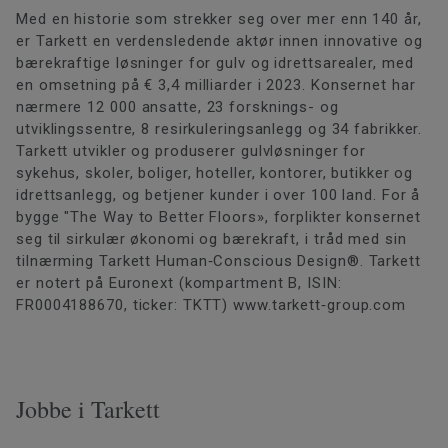
Med en historie som strekker seg over mer enn 140 år,
er Tarkett en verdensledende aktør innen innovative og
bærekraftige løsninger for gulv og idrettsarealer, med
en omsetning på € 3,4 milliarder i 2023. Konsernet har
nærmere 12 000 ansatte, 23 forsknings- og
utviklingssentre, 8 resirkuleringsanlegg og 34 fabrikker.
Tarkett utvikler og produserer gulvløsninger for
sykehus, skoler, boliger, hoteller, kontorer, butikker og
idrettsanlegg, og betjener kunder i over 100 land. For å
bygge "The Way to Better Floors», forplikter konsernet
seg til sirkulær økonomi og bærekraft, i tråd med sin
tilnærming Tarkett Human‐Conscious Design®. Tarkett
er notert på Euronext (kompartment B, ISIN:
FR0004188670, ticker: TKTT) www.tarkett‐group.com
Jobbe i Tarkett