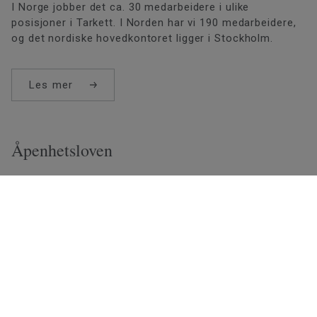
I Norge jobber det ca. 30 medarbeidere i ulike
posisjoner i Tarkett. I Norden har vi 190 medarbeidere,
og det nordiske hovedkontoret ligger i Stockholm.
Les mer
Åpenhetsloven
Åpenhetsloven er en naturlig del av Tarketts fokus på
samfunnsansvar og bærekraft, og er forankret i vårt
styre. Her finner du informasjon og dokumenter.
Åpenhetsloven