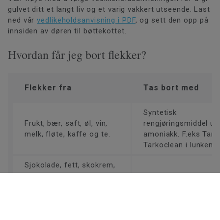
gulvet ditt et langt liv og et varig vakkert utseende. Last
ned vår
vedlikeholdsanvisning i PDF
, og sett den opp på
innsiden av døren til bøttekottet.
Hvordan får jeg bort flekker?
Flekker fra
Tas bort med
Syntetisk
Frukt, bær, saft, øl, vin,
rengjøringsmiddel ut
melk, fløte, kaffe og te.
amoniakk. F.eks Tark
Tarkoclean i lunkent 
Sjokolade, fett, skokrem,
skomerker, olje, tjære og
White Spirit, sitrusre
asfalt.
Fargebånd, fargekritt,
Rødsprit, sitrusrens
blekk, tusj og leppestift.