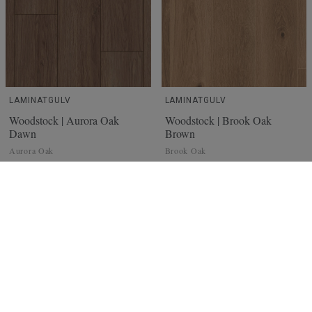
LAMINATGULV
LAMINATGULV
Woodstock | Aurora Oak
Woodstock | Brook Oak
Dawn
Brown
Aurora Oak
Brook Oak
Les mer
Les mer