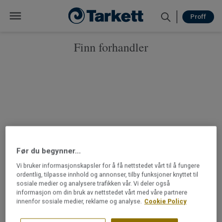
2
10
Proff
8
27
15
27
8
9
finn forhandler
3
100
3
22
28
19
Før du begynner...
Vi bruker informasjonskapsler for å få nettstedet vårt til å fungere
ordentlig, tilpasse innhold og annonser, tilby funksjoner knyttet til
sosiale medier og analysere trafikken vår. Vi deler også
informasjon om din bruk av nettstedet vårt med våre partnere
innenfor sosiale medier, reklame og analyse.
Cookie Policy