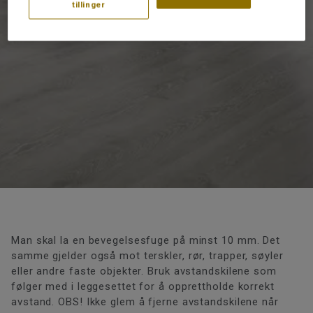
tillinger
Man skal la en bevegelsesfuge på minst 10 mm. Det
samme gjelder også mot terskler, rør, trapper, søyler
eller andre faste objekter. Bruk avstandskilene som
følger med i leggesettet for å opprettholde korrekt
avstand. OBS! Ikke glem å fjerne avstandskilene når