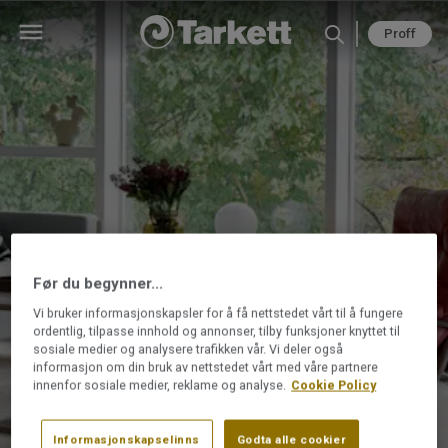
Proff
Før du begynner...
Vi bruker informasjonskapsler for å få nettstedet vårt til å fungere
Hvor stor åpning skal man ha mot vegger
ordentlig, tilpasse innhold og annonser, tilby funksjoner knyttet til
for laminatgulv?
sosiale medier og analysere trafikken vår. Vi deler også
informasjon om din bruk av nettstedet vårt med våre partnere
innenfor sosiale medier, reklame og analyse.
Cookie Policy
Tilbake til oversikten
Informasjonskapselinns
Godta alle cookier