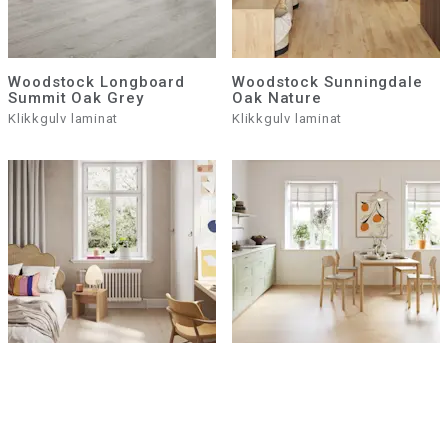
Woodstock Longboard
Woodstock Sunningdale
Summit Oak Grey
Oak Nature
Klikkgulv laminat
Klikkgulv laminat
Woodstock SoundLogic
Woodstock Longboards
Pristine Oak Grey
Chatillon Oak Sand
Klikkgulv laminat
Klikkgulv laminat