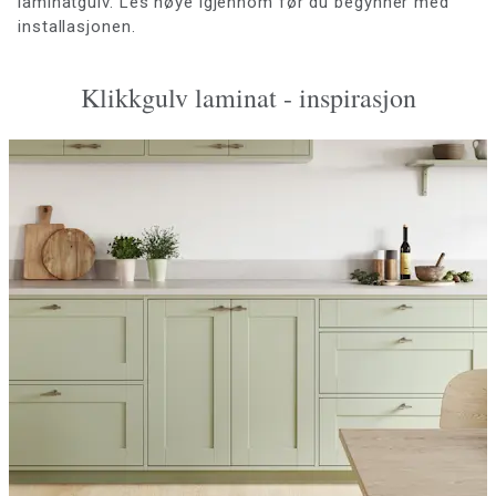
laminatgulv. Les nøye igjennom før du begynner med
installasjonen.
Klikkgulv laminat - inspirasjon