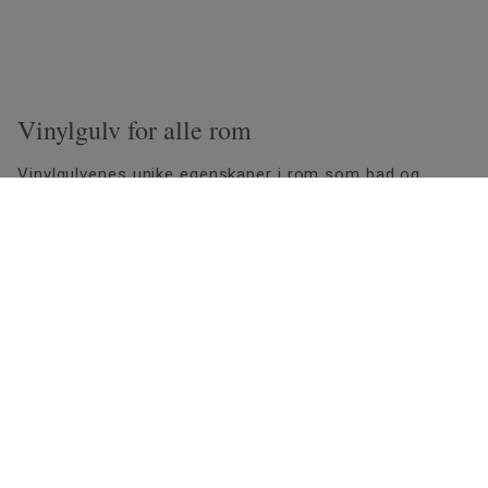
Vinylgulv for alle rom
Vinylgulvenes unike egenskaper i rom som bad og
vaskerom, gang og kjøkken er viktige å ta i betraktning
når gulv skal velges til boligen. Print og designet på
vinylen er så realistisk at du enkelt skaper den
autentiske følelsen av naturlige materialer. Dette er gulv
som tåler slitasje fra stoler, leker og vannsøl i rom der
det er behov for noe ekstra solid.
Ta naturen inn i rommet ved å style med møbler og
invetar i naturmaterialer. Slik skaper du den
skandinaviske følelsen med et vinylgulv i hjemmet.