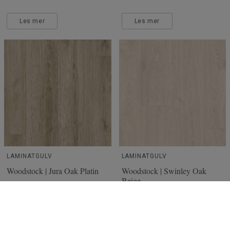
Les mer
Les mer
LAMINATGULV
LAMINATGULV
Woodstock | Jura Oak Platin
Woodstock | Swinley Oak
Beige
Jura Oak
Swinley Oak