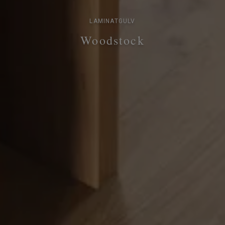
LAMINATGULV
Woodstock