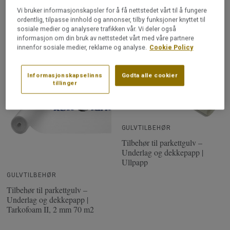
Vi bruker informasjonskapsler for å få nettstedet vårt til å fungere
ordentlig, tilpasse innhold og annonser, tilby funksjoner knyttet til
sosiale medier og analysere trafikken vår. Vi deler også
informasjon om din bruk av nettstedet vårt med våre partnere
Les mer
Les mer
innenfor sosiale medier, reklame og analyse.
Cookie Policy
Informasjonskapselinns
Godta alle cookier
tillinger
GULVTILBEHØR
Tilbehør til parkettgulv –
Underlag og dekkepapp |
Ullpapp
GULVTILBEHØR
Tilbehør til parkettgulv –
Underlag og dekkepapp |
Tarkofoam II, 2 mm 70 m2