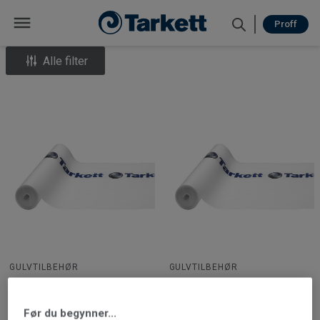
Proff
Alle filter
GULVTILBEHØR
GULVTILBEHØR
Tilbehør til parkettgulv –
Tilbehør til parkettgulv –
Underlag og dekkepapp |
Underlag og dekkepapp |
Tarkoflex II 2 mm - 70 m2
Tarkofoam II, 2 mm 15 m2
Før du begynner...