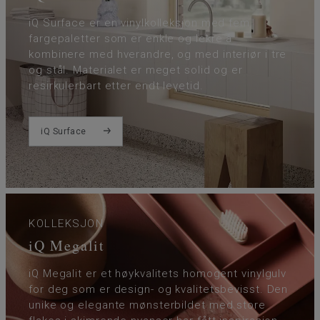
iQ Surface er en vinylkolleksjon med fem
fargepaletter som er enkle og lekre å
kombinere med hverandre, og med interiør i tre
og stål. Materialet er meget solid og er
resirkulerbart etter endt levetid.
iQ Surface
KOLLEKSJON
iQ Megalit
iQ Megalit er et høykvalitets homogent vinylgulv
for deg som er design- og kvalitetsbevisst. Den
unike og elegante mønsterbildet med store