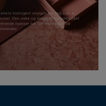
valitets homogent vinylgulv for deg som er
bevisst. Den unike og elegante mønsterbildet
imrende nyanser har fått inspirasjon fra
mineraler.