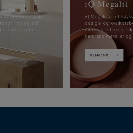
iQ Megalit
aletter som er enkle
iQ Megalit er et høyk
riør i tre og stål.
design- og kvalitets
ter endt levetid.
med store flakes i sk
naturens metaller og 
iQ Megalit