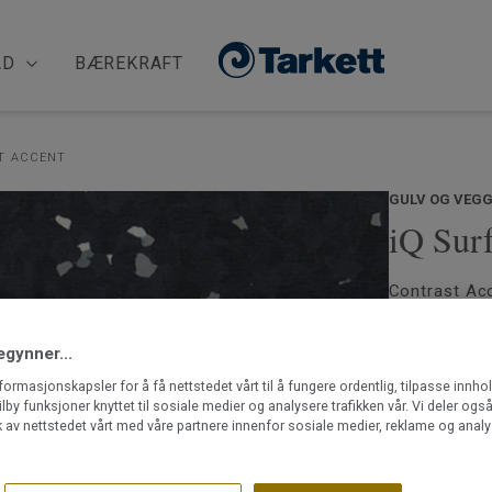
ÅD
BÆREKRAFT
T ACCENT
GULV OG VEGG
iQ Surf
Contrast Acc
basisfarger 
Milano Desi
egynner...
hele verden.
med det sve
nformasjonskapsler for å få nettstedet vårt til å fungere ordentlig, tilpasse innho
Les mer
designintere
ilby funksjoner knyttet til sosiale medier og analysere trafikken vår. Vi deler og
 av nettstedet vårt med våre partnere innenfor sosiale medier, reklame og analy
holdbart gulv
Designviny
Gulv til a
iQ Surface p
Slitesterk 