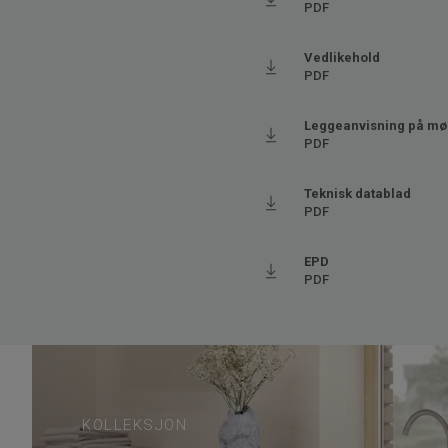
Bredde
200
PDF
Ftalatinnhold
100% 
Vedlikehold
PDF
Leggeanvisning på møb
PDF
Teknisk datablad
PDF
EPD
PDF
KOLLEKSJON