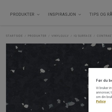
PRODUKTER
INSPIRASJON
TIPS OG R
STARTSIDE
PRODUKTER
VINYLGULV
IQ SURFACE
CONTRAS
Før du b
Vi bruker i
annonser, t
om din bruk
Policy