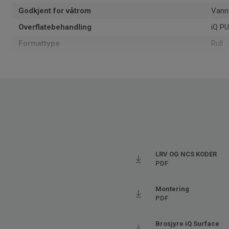
Godkjent for våtrom
Vann
Overflatebehandling
iQ P
Formattype
Rull
Total tykkelse
2
Resirkulerbar
Ja - 
1402
NCS-fargekode
S 10
Resirkulert innhold
25.5
Produsert i
Euro
Total vekt
2.8
LRV OG NCS KODER
PDF
SAP SKU #
2108
Klassifisering for kommersielt miljø
34 Sv
Montering
PDF
Gulvvarme
Ja (m
Tykkelse slitesjikt
2
Brosjyre iQ Surface