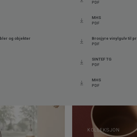
PDF
Ftalatfri
MHS
PDF
ler og objekter
Brosjyre vinylgulv til p
PDF
SINTEF TG
PDF
MHS
PDF
KOLLEKSJON