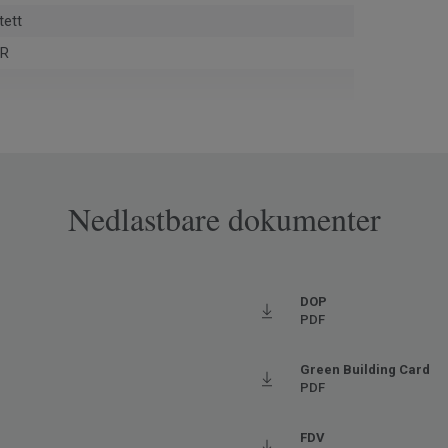
tett
UR
monteringskapp og utrevne gulv via ReStart® (ISO
1)
02-Y50R
Nedlastbare dokumenter
pe
DOP
PDF
9162
ært høy trafikk
Green Building Card
PDF
aks. 27° C)
FDV