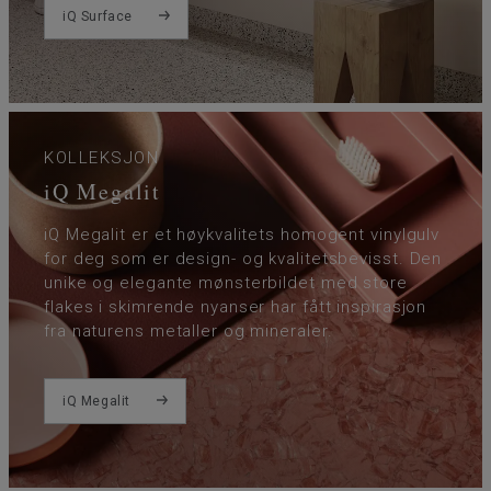
iQ Surface
KOLLEKSJON
iQ Megalit
iQ Megalit er et høykvalitets homogent vinylgulv
for deg som er design- og kvalitetsbevisst. Den
unike og elegante mønsterbildet med store
flakes i skimrende nyanser har fått inspirasjon
fra naturens metaller og mineraler.
iQ Megalit