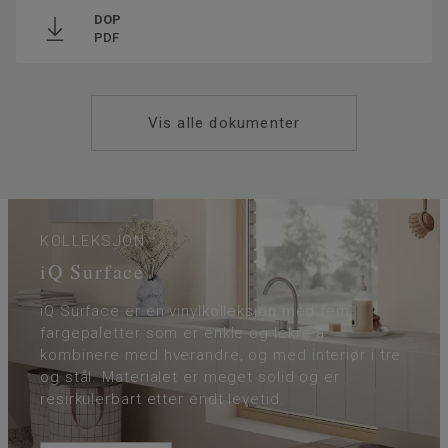
Klassifisering for kommersielt
34 Svært høy trafikk
DOP
miljø
PDF
Gulvvarme
Ja (maks. 27° C)
Tykkelse slitesjikt
2
Bredde
200
Vis alle dokumenter
Ftalatinnhold
100% Ftalatfri
KOLLEKSJON
iQ Surface
iQ Surface er en vinylkolleksjon med fem
fargepaletter som er enkle og lekre å
kombinere med hverandre, og med interiør i tre
og stål. Materialet er meget solid og er
resirkulerbart etter endt levetid.