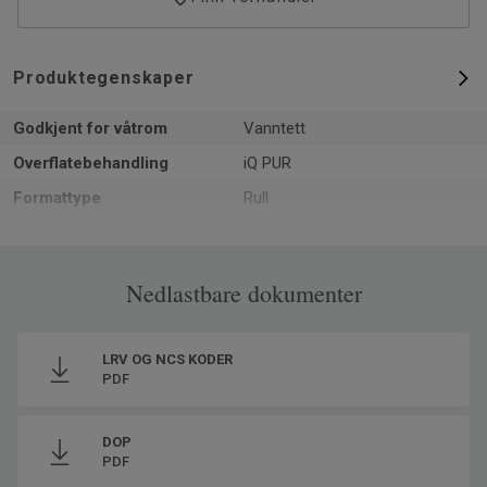
Produktegenskaper
Godkjent for våtrom
Vanntett
Overflatebehandling
iQ PUR
Formattype
Rull
Total tykkelse
2
Resirkulerbar
Ja - monteringskapp og utrevne
Nedlastbare dokumenter
gulv via ReStart® (ISO 14021)
NCS-fargekode
S 1002-Y50R
Resirkulert innhold
25.5
LRV OG NCS KODER
PDF
Produsert i
Europe
Total vekt
2.8
DOP
SAP SKU #
21089085
PDF