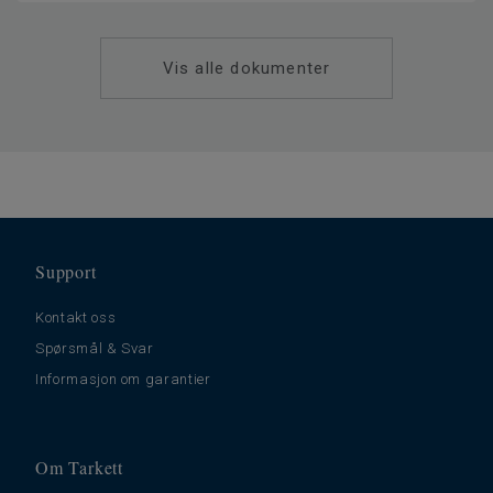
Klassifisering for kommersielt
34 Svært høy trafikk
miljø
Gulvvarme
Ja (maks. 27° C)
Vis alle dokumenter
Tykkelse slitesjikt
2
Bredde
200
Ftalatinnhold
100% Ftalatfri
Support
Kontakt oss
Spørsmål & Svar
Informasjon om garantier
Om Tarkett