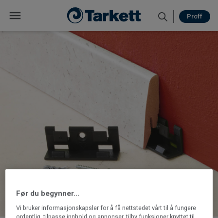
Proff
Før du begynner...
Vi bruker informasjonskapsler for å få nettstedet vårt til å fungere
ordentlig, tilpasse innhold og annonser, tilby funksjoner knyttet til