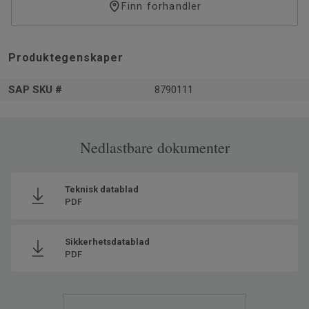
Finn forhandler
Sikkerhetsdatablad er tilgjengelig
her
.
Produktegenskaper
SAP SKU #
8790111
Nedlastbare dokumenter
Teknisk datablad
PDF
Sikkerhetsdatablad
PDF