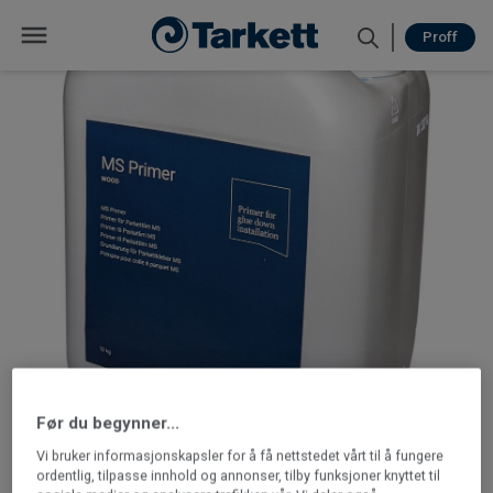
Proff
Før du begynner...
Vi bruker informasjonskapsler for å få nettstedet vårt til å fungere
ordentlig, tilpasse innhold og annonser, tilby funksjoner knyttet til