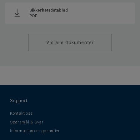
ditt hardvoksoljede parkettgulv.
Her kan du lese mer om
hvordan du gjør det.
Sikkerhetsdatablad
PDF
Sikkerhetsdatablad er tilgjengelig
her
.
Vis alle dokumenter
Support
Kontakt oss
Spørsmål & Svar
Informasjon om garantier