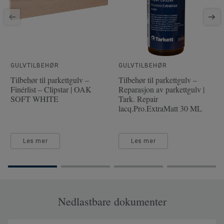
Artikkelnummer
7806020
Treslag
EIK
Lengde
202.8 cm
Tykkelse slitesjikt
3.5 mm
Bredde
19.2 cm
GULVTILBEHØR
GULVTILBEHØR
Tilbehør til parkettgulv –
Tilbehør til parkettgulv –
Finérlist – Clipstar | OAK
Reparasjon av parkettgulv |
SOFT WHITE
Tark. Repair
lacq.Pro.ExtraMatt 30 ML
Les mer
Les mer
Nedlastbare dokumenter