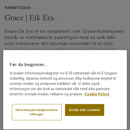
PARKETTGULV
Grace | Eik Era
Grace Eik Era er en ruteparkett i eik. Grace-kolleksjonen
består av mattlakkerte parkettgulv med en unik lakk
som kombinerer det naturlige utseendet til et oljet
tregulv med den enkle vedlikeholdelsen til et lakkert
gulv. Med Proteco ExtraMatt-lakken får du alle de
Les mer
praktiske fordelene med et lakkert gulv – utmerket
Før du begynner...
rengjøringsevne, minimalt vedlikehold og effektiv
Svanemerket
Vi bruker informasjonskapsler for å få nettstedet vårt til å fungere
beskyttelse mot daglig slitasje og flekker. Kolleksjonen
Henvisning til
gradingbok
ordentlig, tilpasse innhold og annonser, tilby funksjoner knyttet til
er også Svanemerket.
PEFC-sertifisert (PEFC / 05-35-125)
sosiale medier og analysere trafikken vår. Vi deler også
informasjon om din bruk av nettstedet vårt med våre partnere
Overflatebehandlet med Proteco ExtraMatt
innenfor sosiale medier, reklame og analyse.
Cookie Policy
Kan slipes
Kan legges på gulvvarme
Informasjonskapselinns
Godta alle cookier
Legges med klikksystemet 2-lock
tillinger
Artikkelnummer: