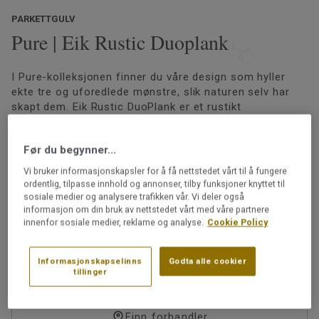
PARKETTGULV
Pure | Eik Rustic Duoplank
I Pure-kolleksjonen finner du våre design som hyller
ekte tre og uforedlede mønstre, slik naturen selv har
skapt dem. Eik Rustic DuoPlank er et rustikt
tostavsparkettgulv av eik med vakre årer og kvister.
Gulvene i Pure er lakkert for høy slitestyrke og effektiv
Les mer
Før du begynner...
beskyttelse.
Henvisning til
gradingbok
Vi bruker informasjonskapsler for å få nettstedet vårt til å fungere
ordentlig, tilpasse innhold og annonser, tilby funksjoner knyttet til
Legges med klikksystemet 2-lock
sosiale medier og analysere trafikken vår. Vi deler også
Kan slipes
informasjon om din bruk av nettstedet vårt med våre partnere
Kan legges på gulvvarme (unntatt bøk)
innenfor sosiale medier, reklame og analyse.
Cookie Policy
Artikkelnummer:
Informasjonskapselinns
Godta alle cookier
8727003
tillinger
Finn forhandler