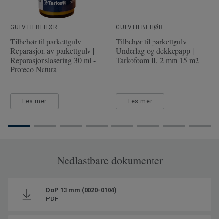
Tykkelse slitesjikt
2.5 mm
Bredde
19.4 cm
GULVTILBEHØR
GULVTILBEHØR
Tilbehør til parkettgulv –
Tilbehør til parkettgulv –
Reparasjon av parkettgulv |
Underlag og dekkepapp |
Reparasjonslasering 30 ml -
Tarkofoam II, 2 mm 15 m2
Proteco Natura
Les mer
Les mer
Nedlastbare dokumenter
DoP 13 mm (0020-0104)
PDF