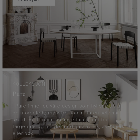
KOLLEKSJON
Pure
I Pure finner du våre design som hyller ekte tre
og uforedlede mønstre som naturen selv har
skapt. Sett tonen på innredningen ut fra
fargetone og uttrykk med gulv av eik, ask, bjørk
eller bøk.