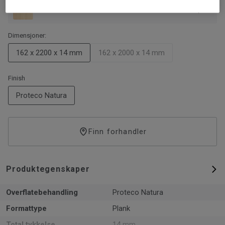
Ask Linen White Plank
Dimensjoner:
162 x 2200 x 14 mm
162 x 2000 x 14 mm
Finish
Proteco Natura
Finn forhandler
Produktegenskaper
Overflatebehandling
Proteco Natura
Formattype
Plank
Total tykkelse
14 mm