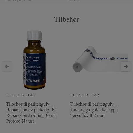
Mønster
(1-stav)
Tilbehør
PEFC
Ja
Overflate
2.14 m² per pakke
Artikler per pakke
6
Monteringsmetode
Klikk
Artikkelnummer
7967908
Fasede kanter
Mini-Faset 2 kanter
Treslag
ASK
Lengde
220 cm
Tykkelse slitesjikt
3.5 mm
GULVTILBEHØR
GULVTILBEHØR
Tilbehør til parkettgulv –
Tilbehør til parkettgulv –
Bredde
16.2 cm
Reparasjon av parkettgulv |
Underlag og dekkepapp |
Reparasjonslasering 30 ml -
Tarkoflex II 2 mm
Proteco Natura