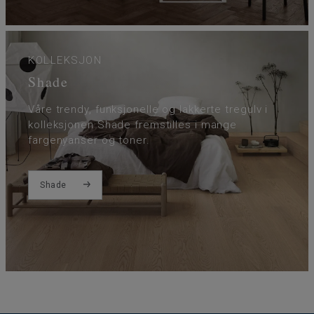
KOLLEKSJON
Shade
Våre trendy, funksjonelle og lakkerte tregulv i
kolleksjonen Shade fremstilles i mange
fargenyanser og toner.
Shade