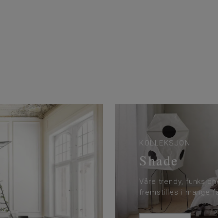
KOLLEKSJON
Shade
Våre trendy, funksjon
fremstilles i mange 