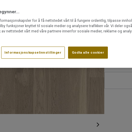
Kan legge
egynner...
nformasjonskapsler for å få nettstedet vårt til å fungere ordentlig, tilpasse innho
Artikkelnummer:
ilby funksjoner knyttet til sosiale medier og analysere trafikken vår. Vi deler og
41016002
 av nettstedet vårt med våre partnere innenfor sosiale medier, reklame og analy
Utførelse:
Informasjonskapselinnstillinger
Godta alle cookier
Eik E