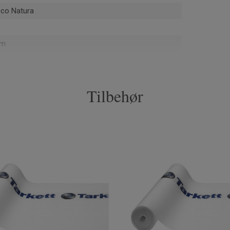
eco Natura
mm
av)
Tilbehør
m² per pakke
6002
Faset 2 kanter
cm
mm
 cm