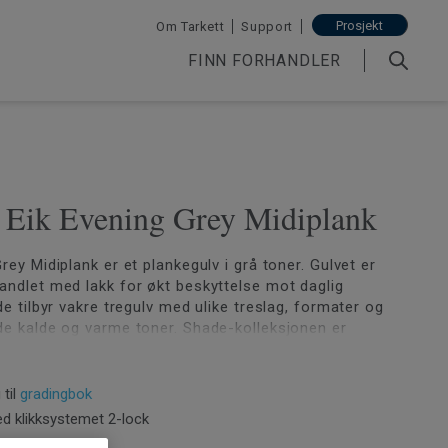
Prosjekt
Om Tarkett
Support
FINN FORHANDLER
| Eik Evening Grey Midiplank
rey Midiplank er et plankegulv i grå toner. Gulvet er
andlet med lakk for økt beskyttelse mot daglig
de tilbyr vakre tregulv med ulike treslag, formater og
de kalde og varme toner. Shade-kolleksjonen er
skandinaviske interiørtrender. Kolleksjonen er
.
 til
gradingbok
d klikksystemet 2-lock