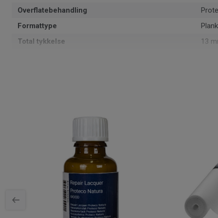
Overflatebehandling
Prot
Formattype
Plank
Total tykkelse
13 
Mønster
(1-st
PEFC
Ja
Overflate
1.98 
Artikler per pakke
8
Monteringsmetode
Klikk
Artikkelnummer
4101
Fasede kanter
Mini-
Treslag
EIK
Lengde
185 
Tykkelse slitesjikt
2.5 
Bredde
13.4