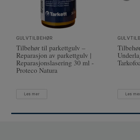
GULVTILBEHØR
GULVTIL
Tilbehør til parkettgulv –
Tilbehør
Reparasjon av parkettgulv |
Underla
Reparasjonslasering 30 ml -
Tarkofo
Proteco Natura
Les mer
Les me