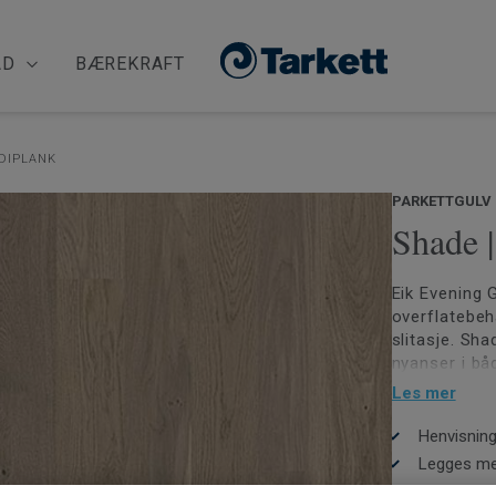
ÅD
BÆREKRAFT
IDIPLANK
PARKETTGULV
Shade 
Eik Evening G
overflatebeh
slitasje. Sha
nyanser i bå
inspirert av 
Les mer
Svanemerket
Henvisning
Legges me
Kan slipes