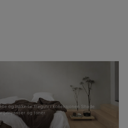
elle og lakkerte tregulv i kolleksjonen Shade
fargenyanser og toner.