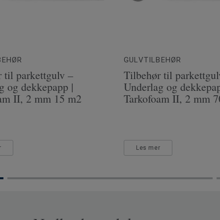
BEHØR
GULVTILBEHØR
 til parkettgulv –
Tilbehør til parkettgul
g og dekkepapp |
Underlag og dekkepap
am II, 2 mm 15 m2
Tarkofoam II, 2 mm 
r
Les mer