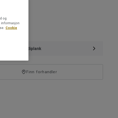
s på gulvvarme
ld og
så informasjon
se.
Cookie
vening Grey Midiplank
Finn forhandler