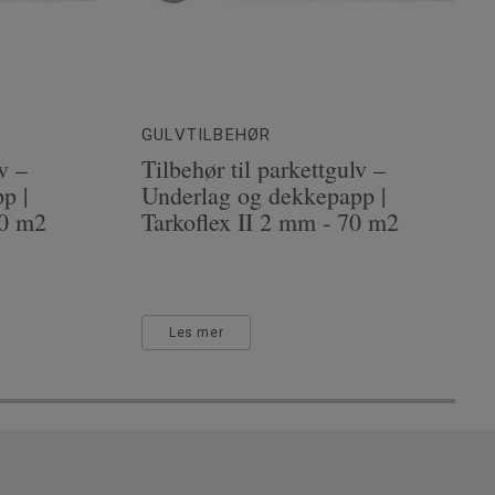
GULVTILBEHØR
v –
Tilbehør til parkettgulv –
p |
Underlag og dekkepapp |
70 m2
Tarkoflex II 2 mm - 70 m2
Les mer