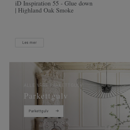
iD Inspiration 55 - Glue down
| Highland Oak Smoke
Les mer
ALLE VÅRE PARKETTGULV
Parkettgulv
Parkettgulv