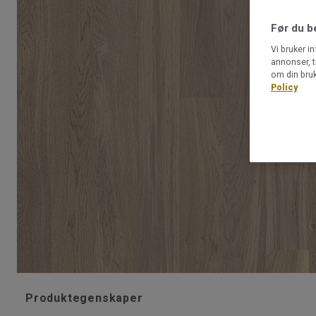
Før du b
Vi bruker i
annonser, t
om din bruk
Policy
Produktegenskaper