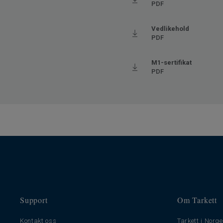
PDF
Gulvvarme
Ja (m
Lengde
120
Vedlikehold
PDF
Bredde
20.05
Trinnlydsdempning - ∆Lw
19
M1-sertifikat
PDF
Support
Om Tarkett
Kontakt oss
Tarkett i Norge