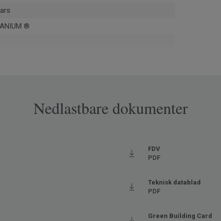
ars
ANIUM ®
Nedlastbare dokumenter
pe
øy
FDV
PDF
Teknisk datablad
06011
PDF
es
y trafikk
Green Building Card