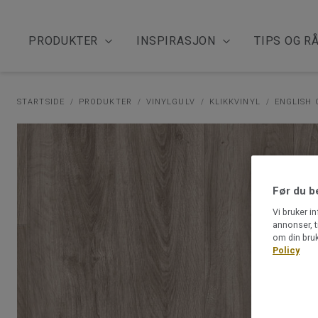
PRODUKTER
INSPIRASJON
TIPS OG R
STARTSIDE
PRODUKTER
VINYLGULV
KLIKKVINYL
ENGLISH 
Før du b
Vi bruker i
annonser, t
om din bruk
Policy