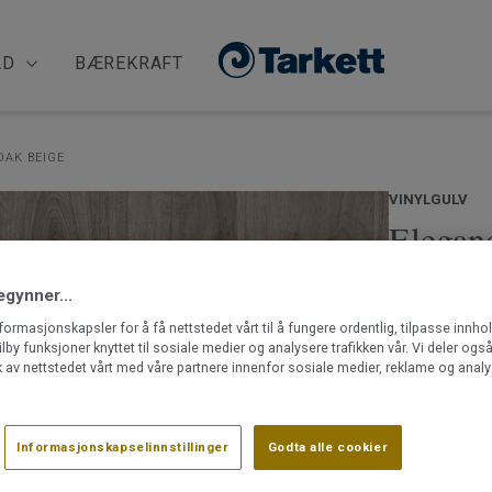
ÅD
BÆREKRAFT
OAK BEIGE
VINYLGULV
Eleganc
Beige
egynner...
nformasjonskapsler for å få nettstedet vårt til å fungere ordentlig, tilpasse innho
Oppdag Elega
ilby funksjoner knyttet til sosiale medier og analysere trafikken vår. Vi deler og
vinylgulv (kl
 av nettstedet vårt med våre partnere innenfor sosiale medier, reklame og analy
en alt-i-ett
Takket være 
Les mer
Informasjonskapselinnstillinger
Godta alle cookier
klikklåssyst
enkelt. Du ka
Integrert 