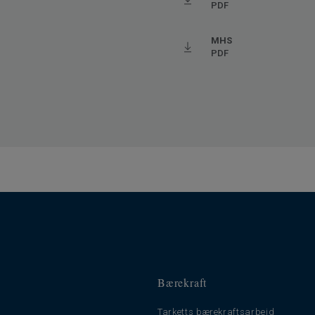
PDF
aks. 27° C)
MHS
PDF
Bærekraft
Tarketts bærekraftsarbeid