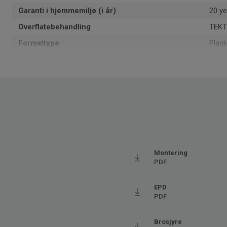
Garanti i hjemmemiljø (i år)
20 ye
Overflatebehandling
TEKT
Formattype
Plank
Total tykkelse
5.5
Overflate per eske
2.165
Artikler per eske
9
Resirkulert innhold
30
Produsert i
Euro
Klassifisering for bomiljø
23 H
Montering
Total vekt
8.8
PDF
Monteringsmetode
Klikk
EPD
SAP SKU #
2800
PDF
Fasede kanter
4 sid
Klassifisering for kommersielt miljø
33 Hø
Brosjyre