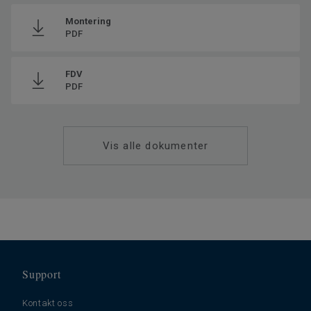
Resirkulert innhold
30
Montering
Produsert i
Europe
PDF
Klassifisering for bomiljø
23 Høy
Total vekt
8.8
FDV
PDF
Monteringsmetode
Klikk
SAP SKU #
280007013
Fasede kanter
4 sides
Vis alle dokumenter
Klassifisering for kommersielt
33 Høy trafikk
miljø
Gulvvarme
Ja (maks. 27° C)
Lengde
120
Bredde
20.05
Trinnlydsdempning - ∆Lw
19
Support
Kontakt oss