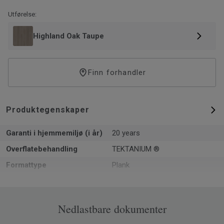
finish og enestående slitestyrke mot smuss og riper.
Utførelse:
Highland Oak Taupe
Finn forhandler
Produktegenskaper
Garanti i hjemmemiljø (i år)
20 years
Overflatebehandling
TEKTANIUM ®
Formattype
Plank
Total tykkelse
5.5
Overflate per eske
2.165
Nedlastbare dokumenter
Artikler per eske
9