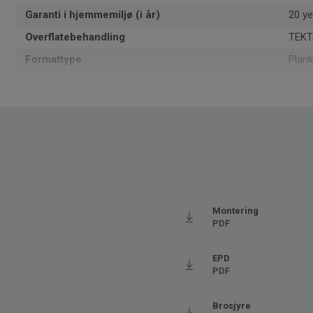
Garanti i hjemmemiljø (i år)
20 ye
Overflatebehandling
TEKT
Formattype
Plank
Total tykkelse
5.5
Overflate per eske
2.165
Artikler per eske
9
Resirkulert innhold
30
Produsert i
Euro
Klassifisering for bomiljø
23 H
Montering
Total vekt
8.8
PDF
Monteringsmetode
Klikk
EPD
SAP SKU #
2800
PDF
Fasede kanter
4 sid
Klassifisering for kommersielt miljø
33 Hø
Brosjyre