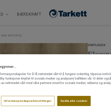
ÅD
BÆREKRAFT
 OAK NATURAL
VINYLGULV
Elegan
Natura
egynner...
nformasjonskapsler for å få nettstedet vårt til å fungere ordentlig, tilpasse innho
Oppdag Elega
ilby funksjoner knyttet til sosiale medier og analysere trafikken vår. Vi deler og
vinylgulv (kl
 av nettstedet vårt med våre partnere innenfor sosiale medier, reklame og analy
en alt-i-ett
Takket være 
Les mer
Informasjonskapselinnstillinger
Godta alle cookier
klikklåssyst
enkelt. Du ka
Integrert 