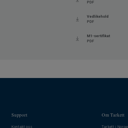
PDF
Gulvvarme
Ja (m
Lengde
120
Vedlikehold
PDF
Bredde
20.05
Trinnlydsdempning - ∆Lw
19
M1-sertifikat
PDF
Support
Om Tarkett
Kontakt oss
Tarkett i Norge