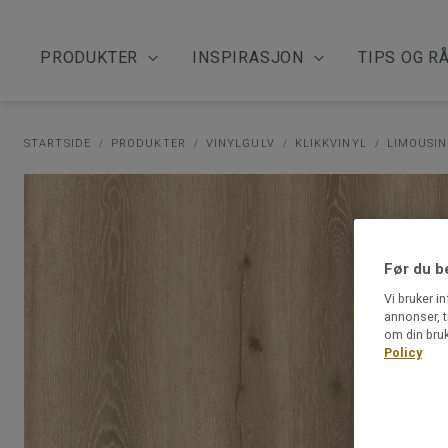
PRODUKTER
INSPIRASJON
TIPS OG R
STARTSIDE
PRODUKTER
VINYLGULV
KLIKKVINYL
LIMOUSIN
Før du b
Vi bruker i
annonser, t
om din bruk
Policy