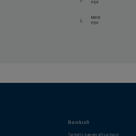
PDF
aks. 27° C)
MHS
PDF
Bærekraft
Tarketts bærekraftsarbeid