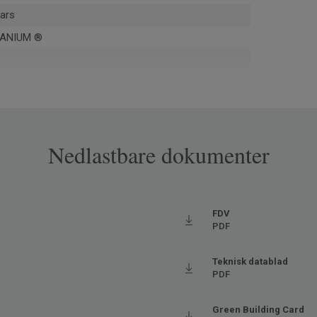
ars
ANIUM ®
Nedlastbare dokumenter
pe
øy
FDV
PDF
Teknisk datablad
06005
PDF
es
y trafikk
Green Building Card