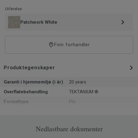
finish og enestående slitestyrke mot smuss og riper.
Utførelse:
Patchwork White
Finn forhandler
Produktegenskaper
Garanti i hjemmemiljø (i år)
20 years
Overflatebehandling
TEKTANIUM ®
Formattype
Flis
Total tykkelse
5.5
Overflate per eske
2.253
Nedlastbare dokumenter
Artikler per eske
11