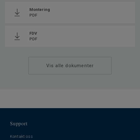
Resirkulert innhold
30
Montering
Produsert i
Europe
PDF
Klassifisering for bomiljø
23 Høy
Total vekt
8.8
FDV
PDF
Monteringsmetode
Klikk
SAP SKU #
280008017
Fasede kanter
4 sides
Vis alle dokumenter
Klassifisering for kommersielt
33 Høy trafikk
miljø
Gulvvarme
Ja (maks. 27° C)
Lengde
64
Bredde
32
Trinnlydsdempning - ∆Lw
19
Support
Kontakt oss