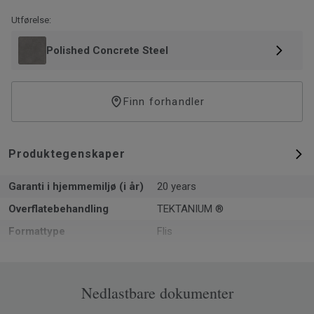
finish og enestående slitestyrke mot smuss og riper.
Utførelse:
Polished Concrete Steel
Finn forhandler
Produktegenskaper
Garanti i hjemmemiljø (i år)
20 years
Overflatebehandling
TEKTANIUM ®
Formattype
Flis
Total tykkelse
5.5
Overflate per eske
2.253
Nedlastbare dokumenter
Artikler per eske
11