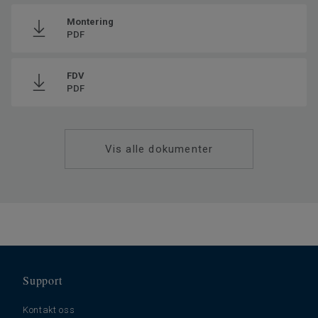
Resirkulert innhold
30
Montering
Produsert i
Europe
PDF
Klassifisering for bomiljø
23 Høy
Total vekt
8.8
FDV
PDF
Monteringsmetode
Klikk
SAP SKU #
280008020
Fasede kanter
4 sides
Vis alle dokumenter
Klassifisering for kommersielt
33 Høy trafikk
miljø
Gulvvarme
Ja (maks. 27° C)
Lengde
64
Bredde
32
Trinnlydsdempning - ∆Lw
19
Support
Kontakt oss