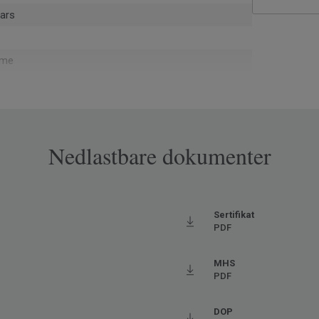
ars
eme
monteringskapp og utrevne gulv via ReStart® (ISO
1)
Nedlastbare dokumenter
snus
pe
øy
Sertifikat
PDF
702
MHS
PDF
oderat
aks. 27° C)
DOP