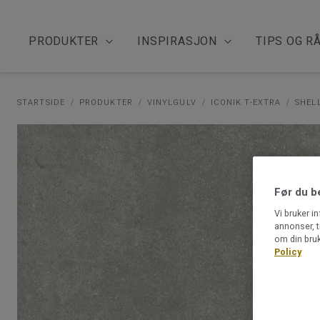
PRODUKTER
INSPIRASJON
TIPS OG R
STARTSIDE
PRODUKTER
VINYLGULV
ICONIK T-EXTRA
SHEL
Før du b
Vi bruker i
annonser, t
om din bruk
Policy