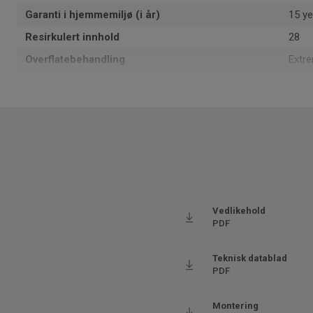
Garanti i hjemmemiljø (i år)
15 ye
Resirkulert innhold
28
Overflatebehandling
Extr
Formattype
Rull
Total tykkelse
2.4
Resirkulerbar
Ja - 
1402
Leggeretning
Ende
Produsert i
Euro
Klassifisering for bomiljø
23 H
Vedlikehold
PDF
Total vekt
1.58
SAP SKU #
5829
Teknisk datablad
PDF
Klassifisering for kommersielt miljø
32 M
Gulvvarme
Ja (m
Montering