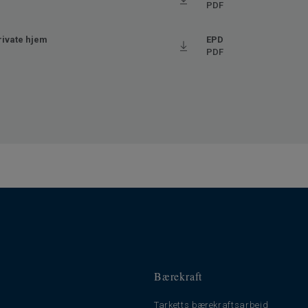
PDF
private hjem
EPD
Ftalatfri
PDF
Bærekraft
Tarketts bærekraftsarbeid