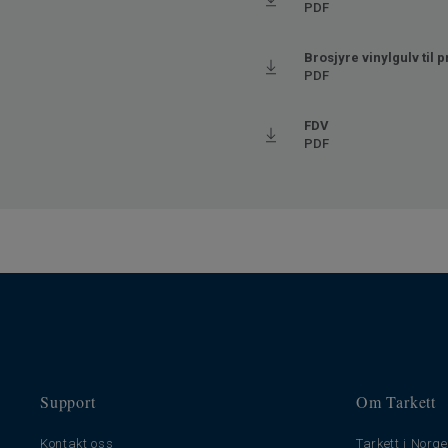
Tykkelse slitesjikt
0.35
PDF
Bredde
200
Brosjyre vinylgulv til 
Ftalatinnhold
100% 
PDF
Trinnlydsdempning - ∆Lw
16
FDV
PDF
Support
Om Tarkett
Kontakt oss
Tarkett i Norge