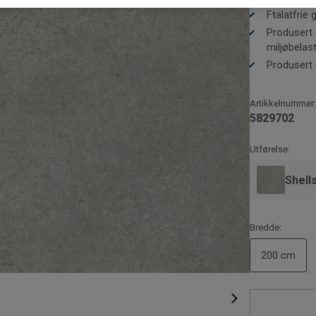
Ftalatfrie
Produsert 
miljøbelas
Produsert 
Artikkelnummer:
5829702
Utførelse:
Shell
Bredde:
200 cm