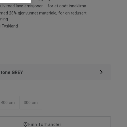
 gulv med lave emisjoner – for et godt inneklima
med 28% gjenvunnet materiale, for en redusert
tning
i Tyskland
stone GREY
400 cm
300 cm
Finn forhandler