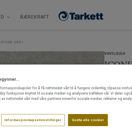
ÅD
BÆREKRAFT
LSTONE GREY
VINYLGULV
ICONIK
Shellstone Gre
egynner...
Extra er et viny
nformasjonskapsler for å få nettstedet vårt til å fungere ordentlig, tilpasse innho
tillegg pent, o
ilby funksjoner knyttet til sosiale medier og analysere trafikken vår. Vi deler og
kan legges helt
 av nettstedet vårt med våre partnere innenfor sosiale medier, reklame og analy
emisjoner, bidr
Les mer
Praktisk, le
Informasjonskapselinnstillinger
Godta alle cookier
Finnes i 2
Passer eks