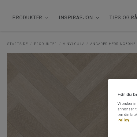
PRODUKTER
INSPIRASJON
TIPS OG R
STARTSIDE
PRODUKTER
VINYLGULV
ANCARES HERRINGBONE
Før du b
Vi bruker i
annonser, t
om din bruk
Policy