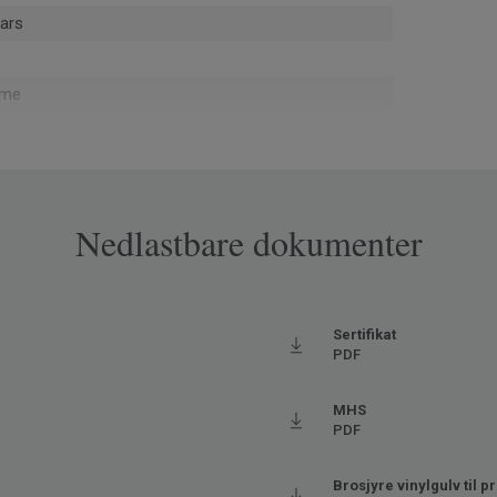
ars
eme
e retning
Nedlastbare dokumenter
pe
øy
Sertifikat
3049
PDF
oderat
MHS
aks. 27° C)
PDF
Brosjyre vinylgulv til p