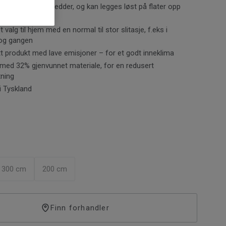
 krever 100 cm mønsterpassing ved installasjon.
 3 og 4 meters bredder, og kan legges løst på flater opp
ng betyr at banene må forskyves i forhold til
r at mønsteret skal passe sammen. Antall
 valg til hjem med en normal til stor slitasje, f.eks i
r dermed hvor mye tilstøtende bane skal forskyves.
 og gangen
itt produkt med lave emisjoner – for et godt inneklima
med 32% gjenvunnet materiale, for en redusert
tning
i Tyskland
300 cm
200 cm
Finn forhandler