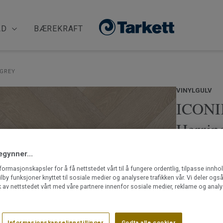
ÅD
BÆREKRAFT
 GREY
VINYLGULV
ICONIK
Herrin
Ancares Herr
egynner...
tremønster i 
nformasjonskapsler for å få nettstedet vårt til å fungere ordentlig, tilpasse innho
høyeste kval
ilby funksjoner knyttet til sosiale medier og analysere trafikken vår. Vi deler og
demper støyn
 av nettstedet vårt med våre partnere innenfor sosiale medier, reklame og analy
eksempelvis 
Les mer
høyere.
Behagelig 
Informasjonskapselinnstillinger
Godta alle cookier