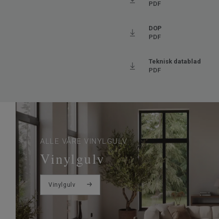
PDF
Ftalatinnhold
100% 
Trinnlydsdempning - ∆Lw
19
DOP
PDF
Teknisk datablad
PDF
ALLE VÅRE VINYLGULV
Vinylgulv
Vinylgulv