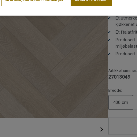
Dette gulvet
Finnes i 2,
Mønsterpassi
til 50 m2
hverandre fo
Et utmerket
centimeter e
kjøkkenet
Et ftalatfr
Produsert 
miljøbelas
Produsert 
Artikkelnummer:
27013049
Bredde:
400 cm