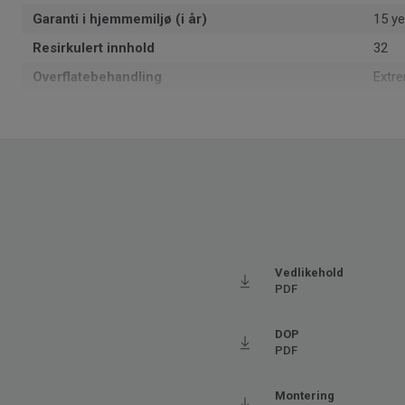
Garanti i hjemmemiljø (i år)
15 ye
Resirkulert innhold
32
Overflatebehandling
Extr
Formattype
Rull
Total tykkelse
2.8
Leggeretning
Samm
Produsert i
Euro
Klassifisering for bomiljø
23 H
Total vekt
1.76
Vedlikehold
SAP SKU #
2701
PDF
Klassifisering for kommersielt miljø
32 M
DOP
Gulvvarme
Ja (m
PDF
Tykkelse slitesjikt
0.35
Bredde
400
Montering