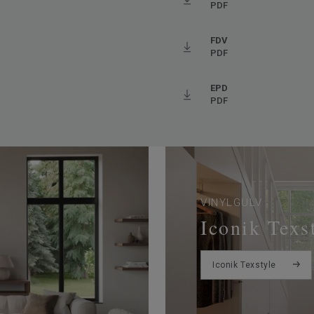
PDF
Ftalatfri
FDV
PDF
EPD
PDF
VINYLGULV
Iconik Texs
Iconik Texstyle