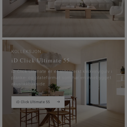
KOLLEKSJON
iD Click Ultimate 55
iD Click Ultimate er et slitesterkt klikkvinylgulv i
planke- og plateformat som har en innebygget
akustikkbakside.
iD Click Ultimate 55