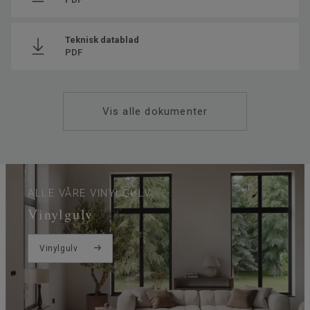
Klassifisering for bomiljø
23 Høy
Total vekt
10.7
Teknisk datablad
PDF
Monteringsmetode
Klikk
SAP SKU #
260022008
Fasede kanter
4 sides
Vis alle dokumenter
Klassifisering for kommersielt
33 Høy trafikk
miljø
Gulvvarme
Ja (maks. 27° C)
Lengde
150
ALLE VÅRE VINYLGULV
Bredde
24.3
Vinylgulv
Trinnlydsdempning - ∆Lw
19
Vinylgulv