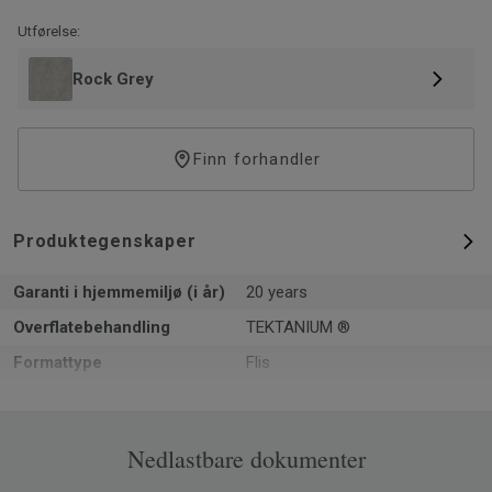
Utførelse:
Rock Grey
Finn forhandler
Produktegenskaper
Garanti i hjemmemiljø (i år)
20 years
Overflatebehandling
TEKTANIUM ®
Formattype
Flis
Total tykkelse
2.5
Overflate per eske
3.55
Nedlastbare dokumenter
Artikler per eske
16